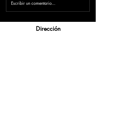
Escribir un comentario...
Dirección
​Carrera 3 # 12 - 36
C.C. Pasaje Real Piso 8
Ibague, Tolima