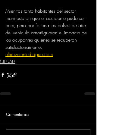
Mientras tanto habitantes del sector 
manifestaron que el accidente pudo ser 
peor, pero por fortuna las bolsas de aire 
del vehículo amortiguaron el impacto de 
los ocupantes quienes se recuperan 
satisfactoriamente.
elirreverenteibague.com
CIUDAD
Comentarios