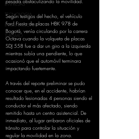
pesada obstaculizando la movilidad.
EMPRESAS
TECNOLOGIA
Según testigos del hecho, el vehículo 
Ford Fiesta de placas HBK 978 de 
INTERNACIONAL
Bogotá, venía circulando por la carrera 
TURISMO
Octava cuando la volqueta de placas 
SDJ 558 fue a dar un giro a la izquierda 
mientras subía una pendiente, lo que 
ocasionó que el automóvil terminara 
impactando fuertemente.
A través del reporte preliminar se pudo 
conocer que, en el accidente, habrían 
resultado lesionadas 4 personas siendo el 
conductor el más afectado, siendo 
remitido hasta un centro asistencial. De 
inmediato, al lugar arribaron oficiales de 
tránsito para controlar la situación y 
regular la movilidad en la zona.