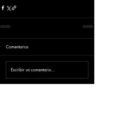
Comentarios
Escribir un comentario...
Dirección
​Carrera 3 # 12 - 36
C.C. Pasaje Real Piso 8
Ibague, Tolima