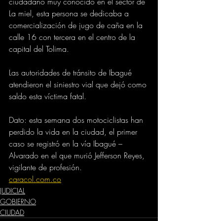
ciudadano muy conocido en el sector de 
La miel, esta persona se dedicaba a 
comercialización de jugo de caña en la 
calle 16 con tercera en el centro de la 
capital del Tolima.
Las autoridades de tránsito de Ibagué 
atendieron el siniestro vial que dejó como 
saldo esta víctima fatal.
Dato: esta semana dos motociclistas han 
perdido la vida en la ciudad, el primer 
caso se registró en la vía Ibagué – 
Alvarado en el que murió Jefferson Reyes, 
vigilante de profesión.
caracol.com.co
JUDICIAL
GOBIERNO
CIUDAD