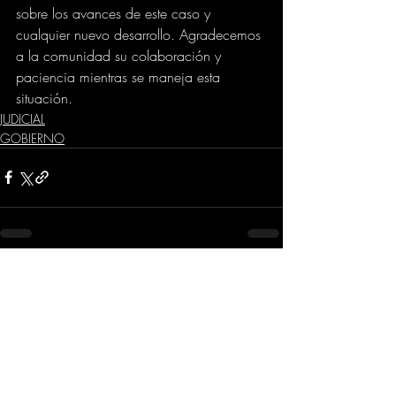
sobre los avances de este caso y 
cualquier nuevo desarrollo. Agradecemos 
a la comunidad su colaboración y 
paciencia mientras se maneja esta 
situación.
JUDICIAL
GOBIERNO
Comentarios
Escribir un comentario...