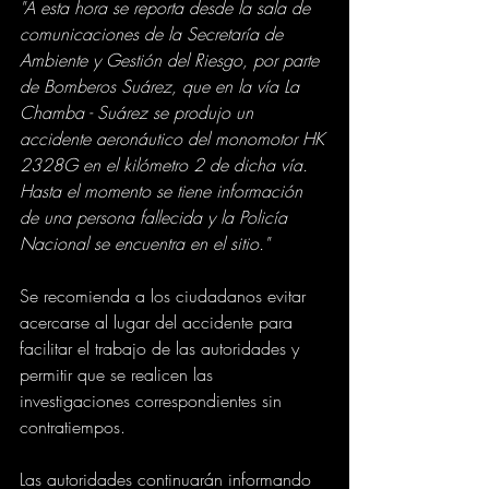
"A esta hora se reporta desde la sala de 
comunicaciones de la Secretaría de 
Ambiente y Gestión del Riesgo, por parte 
de Bomberos Suárez, que en la vía La 
Chamba - Suárez se produjo un 
accidente aeronáutico del monomotor HK 
2328G en el kilómetro 2 de dicha vía. 
Hasta el momento se tiene información 
de una persona fallecida y la Policía 
Nacional se encuentra en el sitio."
Se recomienda a los ciudadanos evitar 
acercarse al lugar del accidente para 
facilitar el trabajo de las autoridades y 
permitir que se realicen las 
investigaciones correspondientes sin 
contratiempos.
Las autoridades continuarán informando 