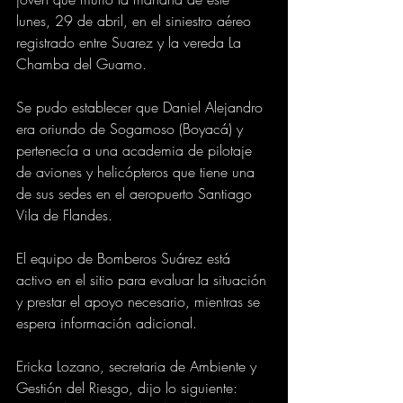
lunes, 29 de abril, en el siniestro aéreo 
registrado entre Suarez y la vereda La 
Chamba del Guamo. 
Se pudo establecer que Daniel Alejandro 
era oriundo de Sogamoso (Boyacá) y 
pertenecía a una academia de pilotaje 
de aviones y helicópteros que tiene una 
de sus sedes en el aeropuerto Santiago 
Vila de Flandes. 
El equipo de Bomberos Suárez está 
activo en el sitio para evaluar la situación 
y prestar el apoyo necesario, mientras se 
espera información adicional. 
Ericka Lozano, secretaria de Ambiente y 
Gestión del Riesgo, dijo lo siguiente: 