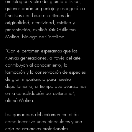
ornitológico y otro del gremio artístico, 
quienes darán un puntaje y escogerán a 
finalistas con base en criterios de 
originalidad, creatividad, estética y 
presentación, explicó Yair Guillermo 
Molina, biólogo de Cortolima.
“Con el certamen esperamos que las 
nuevas generaciones, a través del arte, 
contribuyan al conocimiento, la 
formación y la conservación de especies 
de gran importancia para nuestro 
departamento, al tiempo que avanzamos 
en la consolidación del aviturismo”, 
afirmó Molina.
Los ganadores del certamen recibirán 
como incentivo unos binoculares y una 
caja de acuarelas profesionales. 