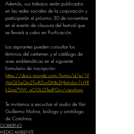
Además, sus trabajos serán publicados 
en las redes sociales de la corporación y 
participarán el próximo 30 de noviembre 
en el evento de clausura del festival que 
se llevará a cabo en Purificación.
Los aspirantes pueden consultar los 
términos del certamen y el catálogo de 
aves emblemáticas en el siguiente 
formulario de inscripción: 
https://docs.google.com/forms/d/e/1F
AIpQLSeQq2TwRZrorDMb2HJpIvrlzn1UYR
k2pq7YW_qCf3U2TedFGw/viewform
Te invitamos a escuchar el audio de Yair 
Guillermo Molina, biólogo y ornitólogo 
de Cortolima.
GOBIERNO
MEDIO AMBIENTE