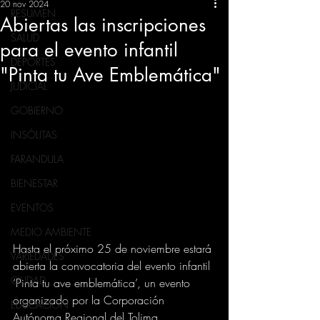
20 nov 2024
RESUMEN
Abiertas las inscripciones
SALUD
para el evento infantil
DEPORTES
"Pinta tu Ave Emblemática"
JUDICIAL
GOBIERNO
INSÓLITAS
FARANDULA
BIENESTAR
EVENTOS
MEDIO AMBIENTE
Hasta el próximo 25 de noviembre estará 
VARIEDADES
abierta la convocatoria del evento infantil 
CIUDAD
‘Pinta tu ave emblemática’, un evento 
organizado por la Corporación 
EDUCACION
Autónoma Regional del Tolima, 