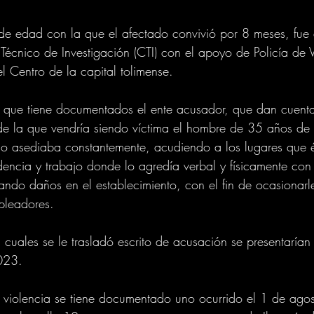
de edad con la que el afectado convivió por 8 meses, fue 
écnico de Investigación (CTI) con el apoyo de Policía de Vi
l Centro de la capital tolimense.
s que tiene documentados el ente acusador, que dan cuenta
 de la que vendría siendo víctima el hombre de 35 años de
lo asediaba constantemente, acudiendo a los lugares que é
idencia y trabajo donde lo agredía verbal y físicamente con
ndo daños en el establecimiento, con el fin de ocasionarl
pleadores.
 cuales se le trasladó escrito de acusación se presentarían 
023.
e violencia se tiene documentado uno ocurrido el 1 de ago