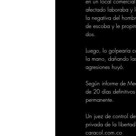
en un local comercial
afectado laboraba y l
la negativa del hombr
de escoba y le propin
dos.
Luego, lo golpearía c
la mano, dañando las 
agresiones huyó.
Según informe de Medi
de 20 días definitivo
permanente.
Un juez de control de
privada de la libertad
caracol.com.co