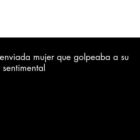
ORTES
JUDICIAL
GOBIERNO
INSÓLITAS
MEDIO AMBIENTE
VARIEDADES
CIUDAD
e enviada mujer que golpeaba a su
sentimental
GIA
INTERNACIONAL
TURISMO