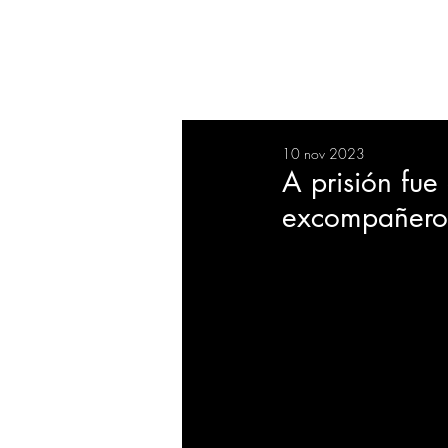
RESUMEN
SALUD
DEP
10 nov 2023
BIENESTAR
EVENTOS
A prisión fu
excompañero 
EMPRESAS
TECNOLO