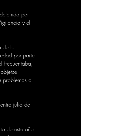
detenida por 
gilancia y el 
 de la 
 edad por parte 
l frecuentaba, 
 objetos 
e problemas a 
entre julio de 
sto de este año 