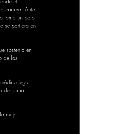
donde el 
la carrera. Ante 
ido tomó un palo 
o se partiera en 
ue sostenía en 
o de las 
 médico legal 
ro de forma 
la mujer 