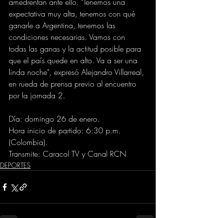
amedrentan ante ello. "Tenemos una 
expectativa muy alta, tenemos con qué 
ganarle a Argentina, tenemos las 
condiciones necesarias. Vamos con 
todas las ganas y la actitud posible para 
que el país quede en alto. Va a ser una 
linda noche", expresó Alejandro Villarreal, 
en rueda de prensa previo al encuentro 
por la jornada 2.
Día: domingo 26 de enero.
Hora inicio de partido: 6:30 p.m. 
(Colombia).
Transmite: Caracol TV y Canal RCN
DEPORTES