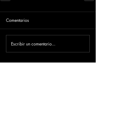
Comentarios
Escribir un comentario...
Dirección
​Carrera 3 # 12 - 36
C.C. Pasaje Real Piso 8
Ibague, Tolima