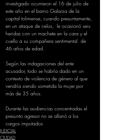
investigado ocurrieron el 16 de julio de 
este año en el barrio Galarza de la 
capital tolimense, cuando presuntamente, 
en un ataque de celos,  le ocasionó seis 
heridas con un machete en la cara y el 
cuello a su compañera sentimental  de 
46 años de edad.
Según las indagaciones del ente 
acusador, todo se habría dado en un 
contexto de violencia de género al que 
vendría siendo sometida la mujer por 
más de 35 años.
Durante las audiencias concentradas el 
presunto agresor no se allanó a los 
cargos imputados
JUDICIAL
CIUDAD