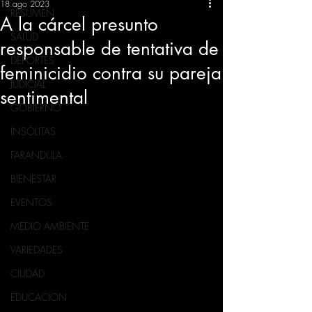
18 ago 2023
RESUMEN
A la cárcel presunto
SALUD
responsable de tentativa de
DEPORTES
feminicidio contra su pareja
JUDICIAL
sentimental
GOBIERNO
INSÓLITAS
FARANDULA
BIENESTAR
EVENTOS
MEDIO AMBIENTE
VARIEDADES
CIUDAD
EDUCACION