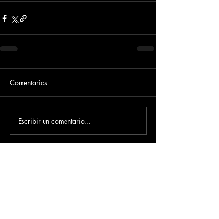
Comentarios
Escribir un comentario...
Dirección
​Carrera 3 # 12 - 36
C.C. Pasaje Real Piso 8
Ibague, Tolima