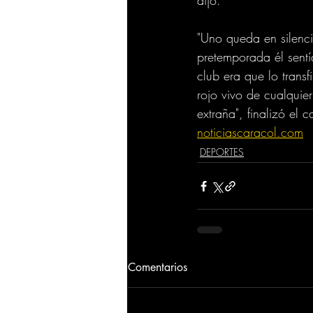
dijo.
"Uno queda en silenc
pretemporada él sentí
club era que lo transf
rojo vivo de cualquie
extraña", finalizó el c
noticiascaracol.com
DEPORTES
Comentarios