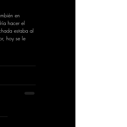
ambién en 
ría hacer el 
nchada estaba al 
r, hoy se le 