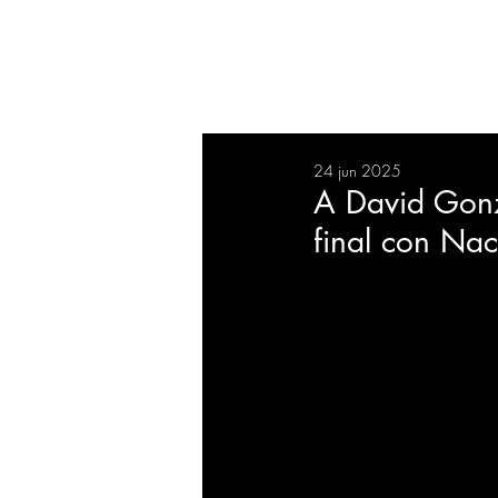
RESUMEN
SALUD
DEP
24 jun 2025
BIENESTAR
EVENTOS
A David Gonz
final con Nac
EMPRESAS
TECNOLO