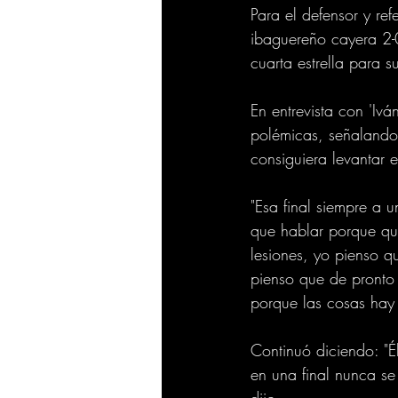
Para el defensor y ref
ibaguereño cayera 2-0
cuarta estrella para s
En entrevista con 'Iv
polémicas, señalando
consiguiera levantar e
"Esa final siempre a 
que hablar porque qu
lesiones, yo pienso 
pienso que de pronto 
porque las cosas hay 
Continuó diciendo: "É
en una final nunca se