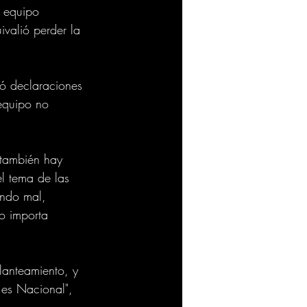
l equipo 
valió perder la 
jó declaraciones 
equipo no 
 también hay 
l tema de las 
ando mal, 
no importa 
lanteamiento, y 
 es Nacional", 