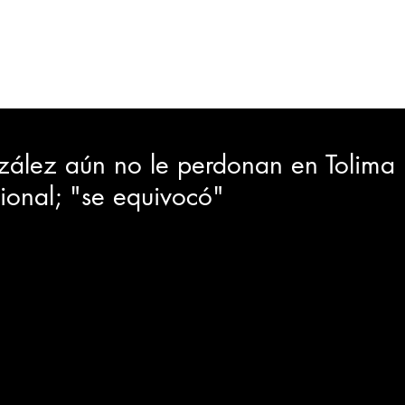
ORTES
JUDICIAL
GOBIERNO
INSÓLITAS
MEDIO AMBIENTE
VARIEDADES
CIUDAD
ález aún no le perdonan en Tolima 
ional; "se equivocó"
GIA
INTERNACIONAL
TURISMO