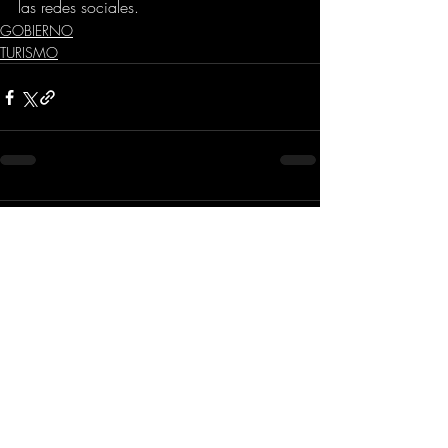
las redes sociales.
GOBIERNO
TURISMO
Comentarios
Escribir un comentario...
Dirección
​Carrera 3 # 12 - 36