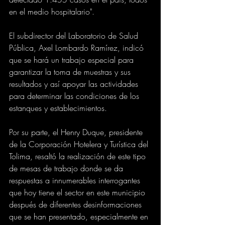
en el medio hospitalario".
El subdirector del Laboratorio de Salud 
Pública, Axel Lombardo Ramírez, indicó 
que se hará un trabajo especial para 
garantizar la toma de muestras y sus 
resultados y así apoyar las actividades 
para determinar las condiciones de los 
estanques y establecimientos.
Por su parte, el Henry Duque, presidente 
de la Corporación Hotelera y Turística del 
Tolima, resaltó la realización de este tipo 
de mesas de trabajo donde se da 
respuestas a innumerables interrogantes 
que hoy tiene el sector en este municipio 
después de diferentes desinformaciones 
que se han presentado, especialmente en 