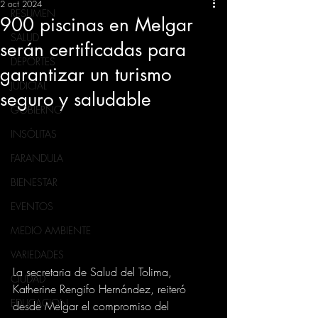
2 oct 2024
RESUMEN
900 piscinas en Melgar
SALUD
serán certificadas para
DEPORTES
garantizar un turismo
JUDICIAL
seguro y saludable
GOBIERNO
INSÓLITAS
FARANDULA
BIENESTAR
EVENTOS
MEDIO AMBIENTE
VARIEDADES
La secretaria de Salud del Tolima, 
CIUDAD
Katherine Rengifo Hernández, reiteró 
EDUCACION
desde Melgar el compromiso del 