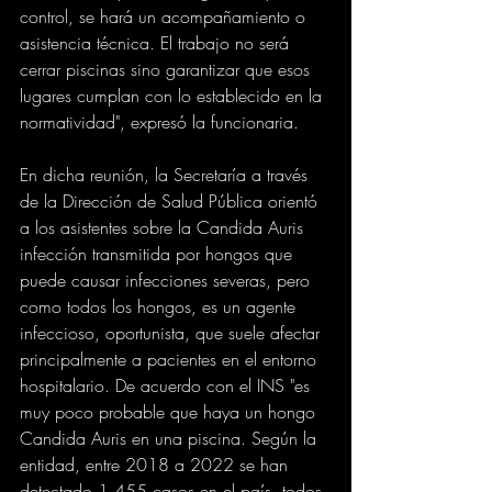
control, se hará un acompañamiento o 
asistencia técnica. El trabajo no será 
cerrar piscinas sino garantizar que esos 
lugares cumplan con lo establecido en la 
normatividad", expresó la funcionaria.
En dicha reunión, la Secretaría a través 
de la Dirección de Salud Pública orientó 
a los asistentes sobre la Candida Auris 
infección transmitida por hongos que 
puede causar infecciones severas, pero 
como todos los hongos, es un agente 
infeccioso, oportunista, que suele afectar 
principalmente a pacientes en el entorno 
hospitalario. De acuerdo con el INS "es 
muy poco probable que haya un hongo 
Candida Auris en una piscina. Según la 
entidad, entre 2018 a 2022 se han 
detectado 1.455 casos en el país, todos 