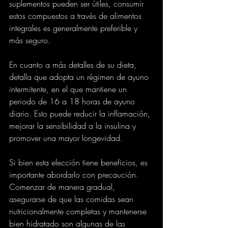
suplementos pueden ser útiles, consumir 
estos compuestos a través de alimentos 
integrales es generalmente preferible y 
más seguro. 
En cuanto a más detalles de su dieta, 
detalla que adopta un régimen de ayuno 
intermitente, en el que mantiene un 
periodo de 16 a 18 horas de ayuno 
diario. Esto puede reducir la inflamación, 
mejorar la sensibilidad a la insulina y 
promover una mayor longevidad.
Si bien esta elección tiene beneficios, es 
importante abordarlo con precaución. 
Comenzar de manera gradual, 
asegurarse de que las comidas sean 
nutricionalmente completas y mantenerse 
bien hidratado son algunas de las 