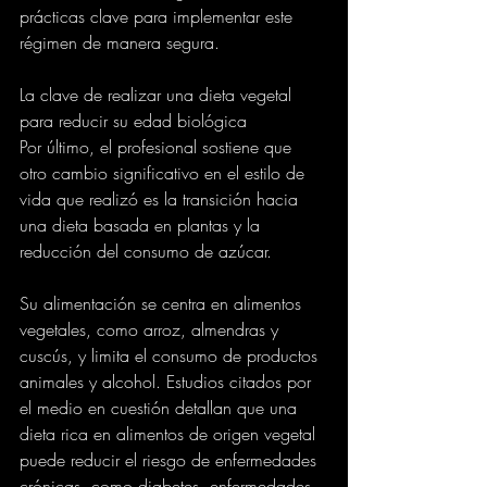
prácticas clave para implementar este 
régimen de manera segura. 
La clave de realizar una dieta vegetal 
para reducir su edad biológica
Por último, el profesional sostiene que 
otro cambio significativo en el estilo de 
vida que realizó es la transición hacia 
una dieta basada en plantas y la 
reducción del consumo de azúcar.
Su alimentación se centra en alimentos 
vegetales, como arroz, almendras y 
cuscús, y limita el consumo de productos 
animales y alcohol. Estudios citados por 
el medio en cuestión detallan que una 
dieta rica en alimentos de origen vegetal 
puede reducir el riesgo de enfermedades 
crónicas, como diabetes, enfermedades 