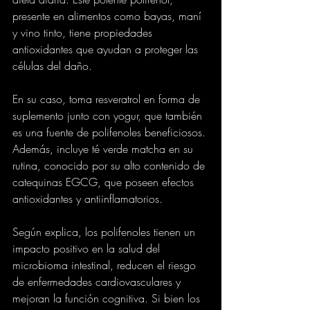
presente en alimentos como bayas, maní 
y vino tinto, tiene propiedades 
antioxidantes que ayudan a proteger las 
células del daño.
En su caso, toma resveratrol en forma de 
suplemento junto con yogur, que también 
es una fuente de polifenoles beneficiosos. 
Además, incluye té verde matcha en su 
rutina, conocido por su alto contenido de 
catequinas EGCG, que poseen efectos 
antioxidantes y antiinflamatorios.
Según explica, los polifenoles tienen un 
impacto positivo en la salud del 
microbioma intestinal, reducen el riesgo 
de enfermedades cardiovasculares y 
mejoran la función cognitiva. Si bien los 