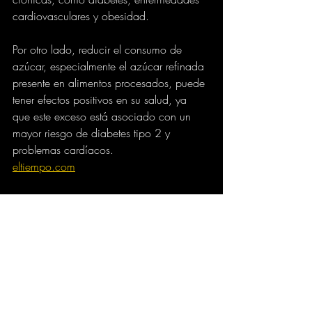
cardiovasculares y obesidad.
Por otro lado, reducir el consumo de 
azúcar, especialmente el azúcar refinada 
presente en alimentos procesados, puede 
tener efectos positivos en su salud, ya 
que este exceso está asociado con un 
mayor riesgo de diabetes tipo 2 y 
problemas cardíacos.
eltiempo.com
SALUD
BIENESTAR