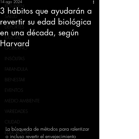
14 ago 2024
RESUMEN
3 hábitos que ayudarán a
SALUD
revertir su edad biológica
DEPORTES
en una década, según
JUDICIAL
Harvard
GOBIERNO
INSÓLITAS
FARANDULA
BIENESTAR
EVENTOS
MEDIO AMBIENTE
VARIEDADES
CIUDAD
La búsqueda de métodos para ralentizar 
EDUCACION
o incluso revertir el envejecimiento 