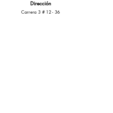
Dirección
​Carrera 3 # 12 - 36
C.C. Pasaje Real Piso 8
Ibague, Tolima