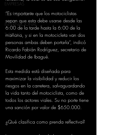
EMPRESAS
“Es importante que los motociclistas 
TECNOLOGIA
sepan que esta debe usarse desde las 
INTERNACIONAL
6:00 de la tarde hasta la 6:00 de la 
TURISMO
mañana, y si en la motocicleta van dos 
personas ambas deben portarla”, indicó 
Ricardo Fabián Rodríguez, secretario de 
Movilidad de Ibagué.
Esta medida está diseñada para 
maximizar la visibilidad y reducir los 
riesgos en la carretera, salvaguardando 
la vida tanto del motociclista, como de 
todos los actores viales. Su no porte tiene 
una sanción por valor de $650.000.
¿Qué clasifica como prenda reflectiva?